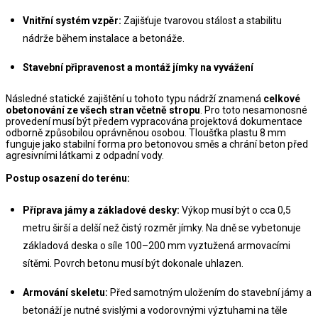
Vnitřní systém vzpěr:
 Zajišťuje tvarovou stálost a stabilitu 
nádrže během instalace a betonáže.
Stavební připravenost a montáž jímky na vyvážení
Následné statické zajištění u tohoto typu nádrží znamená 
celkové 
obetonování ze všech stran včetně stropu
. Pro toto nesamonosné 
provedení musí být předem vypracována projektová dokumentace 
odborně způsobilou oprávněnou osobou. Tloušťka plastu 8 mm 
funguje jako stabilní forma pro betonovou směs a chrání beton před 
agresivními látkami z odpadní vody.
Postup osazení do terénu:
Příprava jámy a základové desky:
 Výkop musí být o cca 0,5 
metru širší a delší než čistý rozměr jímky. Na dně se vybetonuje 
základová deska o síle 100–200 mm vyztužená armovacími 
sítěmi. Povrch betonu musí být dokonale uhlazen.
Armování skeletu:
 Před samotným uložením do stavební jámy a 
betonáží je nutné svislými a vodorovnými výztuhami na těle 