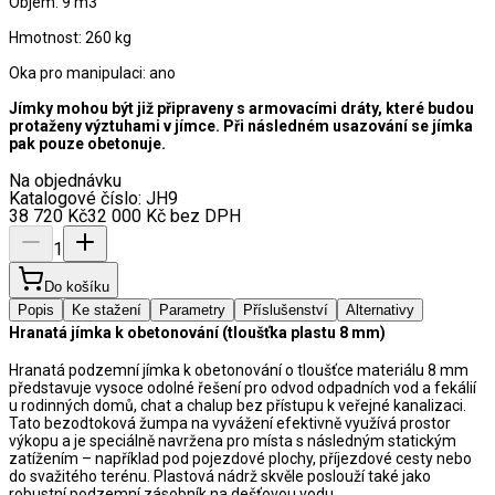
Objem: 9 m3
Hmotnost: 260 kg
Oka pro manipulaci: ano
Jímky mohou být již připraveny s armovacími dráty, které budou
protaženy výztuhami v jímce. Při následném usazování se jímka
pak pouze obetonuje.
Na objednávku
Katalogové číslo:
JH9
38 720
Kč
32 000
Kč
bez DPH
1
Do košíku
Popis
Ke stažení
Parametry
Příslušenství
Alternativy
Hranatá jímka k obetonování (tloušťka plastu 8 mm)
Hranatá podzemní jímka k obetonování o tloušťce materiálu 8 mm 
představuje vysoce odolné řešení pro odvod odpadních vod a fekálií 
u rodinných domů, chat a chalup bez přístupu k veřejné kanalizaci. 
Tato bezodtoková žumpa na vyvážení efektivně využívá prostor 
výkopu a je speciálně navržena pro místa s následným statickým 
zatížením – například pod pojezdové plochy, příjezdové cesty nebo 
do svažitého terénu. Plastová nádrž skvěle poslouží také jako 
robustní podzemní zásobník na dešťovou vodu.