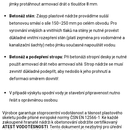
jímky protáhnout armovací drát o tloušťce 8 mm.
Betonáž stěn:
 Zásyp plastové nádrže provádíme sušší 
betonovou směsí o síle 150–250 mm po celém obvodu. Pro 
vyrovnání vnějších a vnitřních tlaků na stěny je nutné provést 
důkladné vnitřní rozepření stěn (platí zejména pro vodoměrné a 
kanalizační šachty) nebo jímku současně napouštět vodou.
Betonáž a podepření stropu:
 Při betonáži stropní desky je nutné 
použít armovací drát nebo armovací sítě. Strop nádrže se musí 
zevnitř důkladně podepřít, aby nedošlo k jeho prohnutí a 
deformaci směrem dovnitř.
V případě výskytu spodní vody je stavební připravenost nutno 
řešit s oprávněnou osobou.
Výrobce garantuje stoprocentní vodotěsnost a těsnost plastového 
skeletu podle přísné evropské normy ČSN EN 12566-1. Ke každé 
zakoupené hranaté nádrži k obetonování obdržíte certifikovaný 
ATEST VODOTĚSNOSTI
. Tento dokument je nezbytný pro úřední 