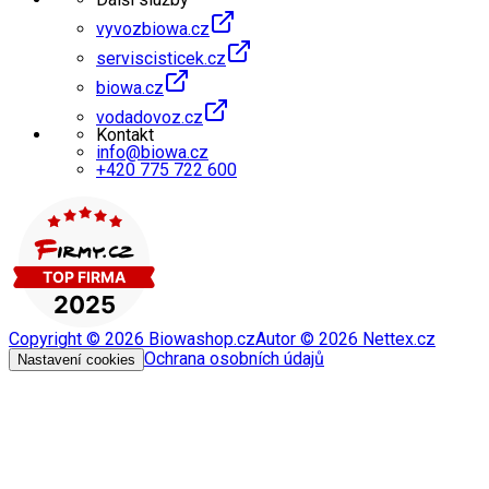
vyvozbiowa.cz
serviscisticek.cz
biowa.cz
vodadovoz.cz
Kontakt
info@biowa.cz
+420 775 722 600
Copyright ©
2026
Biowashop.cz
Autor ©
2026
Nettex.cz
Ochrana osobních údajů
Nastavení cookies