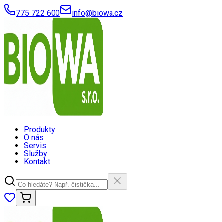
775 722 600
info@biowa.cz
Produkty
O nás
Servis
Služby
Kontakt