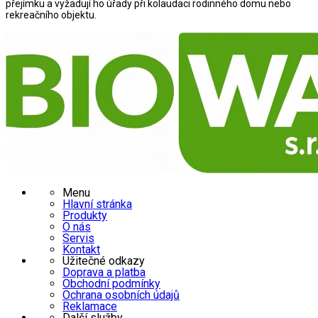
přejímku a vyžadují ho úřady při kolaudaci rodinného domu nebo 
rekreačního objektu.
Menu
Hlavní stránka
Produkty
O nás
Servis
Kontakt
Užitečné odkazy
Doprava a platba
Obchodní podmínky
Ochrana osobních údajů
Reklamace
Další služby