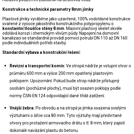
Konstrukce a technické parametry 8mm jímky
Plastové jímky vyrábíme jako uzavřené, 100% vodotěsné konstrukce 
svařené z vysoce jakostního konstrukčního polypropylenu o 
konstantní tloušťce stěny 8 mm
. Masivní plastový skelet skvěle 
odolává korozi i chemickým vlivům půdy. Napojení na domovní 
kanalizaci se standardně provádí pomocí potrubí DN 110 až DN 160 
podle individuálních potřeb stavby.
Standardní výbava a konstrukční řešení:
Revizní a transportní komín:
 Ve stropě nádrže je vstupní otvor o 
průměru 600 mm a výšce 200 mm opatřený plastovým 
poklopem. Upozornění: Pokud bude strop nádrže přístupný 
osobám (pochůzné plochy), musí být osazen poklopy podle 
normy ČSN-EN 124 odpovídající dané třídě zatížení.
Vnější žebra:
 Po obvodu a na stropě je jímka osazena svislými 
výztuhami o šířce cca 80 mm. Tyto výztuhy mají předvrtané 
otvory pro protažení armovacího drátu o tl. 8 mm, který zajistí 
dokonalé navázání plastu do betonu.