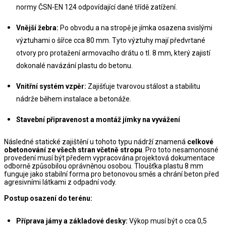
normy ČSN-EN 124 odpovídající dané třídě zatížení.
Vnější žebra:
 Po obvodu a na stropě je jímka osazena svislými 
výztuhami o šířce cca 80 mm. Tyto výztuhy mají předvrtané 
otvory pro protažení armovacího drátu o tl. 8 mm, který zajistí 
dokonalé navázání plastu do betonu.
Vnitřní systém vzpěr:
 Zajišťuje tvarovou stálost a stabilitu 
nádrže během instalace a betonáže.
Stavební připravenost a montáž jímky na vyvážení
Následné statické zajištění u tohoto typu nádrží znamená 
celkové 
obetonování ze všech stran včetně stropu
. Pro toto nesamonosné 
provedení musí být předem vypracována projektová dokumentace 
odborně způsobilou oprávněnou osobou. Tloušťka plastu 8 mm 
funguje jako stabilní forma pro betonovou směs a chrání beton před 
agresivními látkami z odpadní vody.
Postup osazení do terénu:
Příprava jámy a základové desky:
 Výkop musí být o cca 0,5 