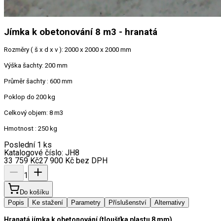
Jímka k obetonování 8 m3 - hranatá
Rozměry ( š x d x v ): 2000 x 2000 x 2000 mm
Výška šachty: 200 mm
Průměr šachty : 600 mm
Poklop do 200 kg
Celkový objem: 8 m3
Hmotnost : 250 kg
Poslední 1 ks
Katalogové číslo:
JH8
33 759
Kč
27 900
Kč
bez DPH
1
Do košíku
Popis
Ke stažení
Parametry
Příslušenství
Alternativy
Hranatá jímka k obetonování (tloušťka plastu 8 mm)