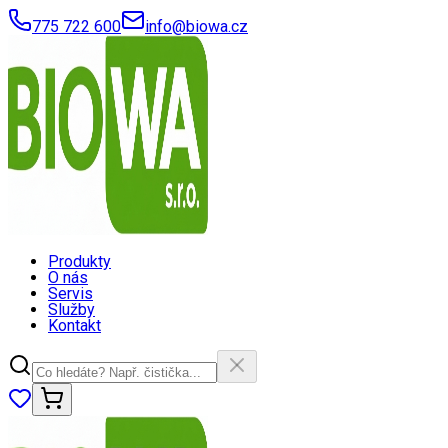
775 722 600
info@biowa.cz
Produkty
O nás
Servis
Služby
Kontakt