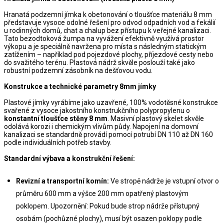
Hranatá podzemní jímka k obetonování o tloušťce materiálu 8 mm 
představuje vysoce odolné řešení pro odvod odpadních vod a fekálií 
u rodinných domů, chat a chalup bez přístupu k veřejné kanalizaci. 
Tato bezodtoková žumpa na vyvážení efektivně využívá prostor 
výkopu a je speciálně navržena pro místa s následným statickým 
zatížením – například pod pojezdové plochy, příjezdové cesty nebo 
do svažitého terénu. Plastová nádrž skvěle poslouží také jako 
robustní podzemní zásobník na dešťovou vodu.
Konstrukce a technické parametry 8mm jímky
Plastové jímky vyrábíme jako uzavřené, 100% vodotěsné konstrukce 
svařené z vysoce jakostního konstrukčního polypropylenu o 
konstantní tloušťce stěny 8 mm
. Masivní plastový skelet skvěle 
odolává korozi i chemickým vlivům půdy. Napojení na domovní 
kanalizaci se standardně provádí pomocí potrubí DN 110 až DN 160 
podle individuálních potřeb stavby.
Standardní výbava a konstrukční řešení:
Revizní a transportní komín:
 Ve stropě nádrže je vstupní otvor o 
průměru 600 mm a výšce 200 mm opatřený plastovým 
poklopem. Upozornění: Pokud bude strop nádrže přístupný 
osobám (pochůzné plochy), musí být osazen poklopy podle 