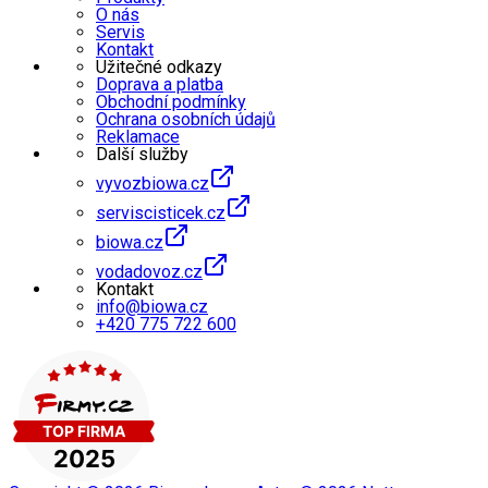
O nás
Servis
Kontakt
Užitečné odkazy
Doprava a platba
Obchodní podmínky
Ochrana osobních údajů
Reklamace
Další služby
vyvozbiowa.cz
serviscisticek.cz
biowa.cz
vodadovoz.cz
Kontakt
info@biowa.cz
+420 775 722 600