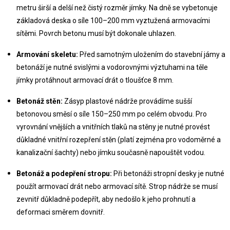
metru širší a delší než čistý rozměr jímky. Na dně se vybetonuje 
základová deska o síle 100–200 mm vyztužená armovacími 
sítěmi. Povrch betonu musí být dokonale uhlazen.
Armování skeletu:
 Před samotným uložením do stavební jámy a 
betonáží je nutné svislými a vodorovnými výztuhami na těle 
jímky protáhnout armovací drát o tloušťce 8 mm.
Betonáž stěn:
 Zásyp plastové nádrže provádíme sušší 
betonovou směsí o síle 150–250 mm po celém obvodu. Pro 
vyrovnání vnějších a vnitřních tlaků na stěny je nutné provést 
důkladné vnitřní rozepření stěn (platí zejména pro vodoměrné a 
kanalizační šachty) nebo jímku současně napouštět vodou.
Betonáž a podepření stropu:
 Při betonáži stropní desky je nutné 
použít armovací drát nebo armovací sítě. Strop nádrže se musí 
zevnitř důkladně podepřít, aby nedošlo k jeho prohnutí a 
deformaci směrem dovnitř.