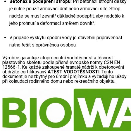
Betonáž a podepření stropu:
 Při betonáži stropní desky 
je nutné použít armovací drát nebo armovací sítě. Strop 
nádrže se musí zevnitř důkladně podepřít, aby nedošlo k 
jeho prohnutí a deformaci směrem dovnitř.
V případě výskytu spodní vody je stavební připravenost 
nutno řešit s oprávněnou osobou.
Výrobce garantuje stoprocentní vodotěsnost a těsnost 
plastového skeletu podle přísné evropské normy ČSN EN 
12566-1. Ke každé zakoupené hranaté nádrži k obetonování 
obdržíte certifikovaný 
ATEST VODOTĚSNOSTI
. Tento 
dokument je nezbytný pro úřední přejímku a vyžadují ho úřady 
při kolaudaci rodinného domu nebo rekreačního objektu.