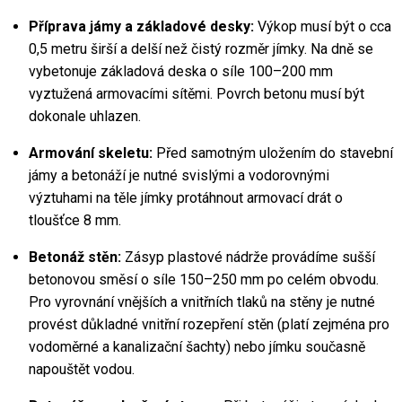
Příprava jámy a základové desky:
 Výkop musí být o cca 
0,5 metru širší a delší než čistý rozměr jímky. Na dně se 
vybetonuje základová deska o síle 100–200 mm 
vyztužená armovacími sítěmi. Povrch betonu musí být 
dokonale uhlazen.
Armování skeletu:
 Před samotným uložením do stavební 
jámy a betonáží je nutné svislými a vodorovnými 
výztuhami na těle jímky protáhnout armovací drát o 
tloušťce 8 mm.
Betonáž stěn:
 Zásyp plastové nádrže provádíme sušší 
betonovou směsí o síle 150–250 mm po celém obvodu. 
Pro vyrovnání vnějších a vnitřních tlaků na stěny je nutné 
provést důkladné vnitřní rozepření stěn (platí zejména pro 
vodoměrné a kanalizační šachty) nebo jímku současně 
napouštět vodou.