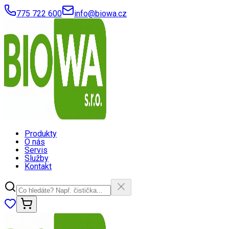
775 722 600
info@biowa.cz
Produkty
O nás
Servis
Služby
Kontakt