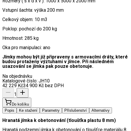
Rozměry ( š x d x v ): 1000 x 5000 x 2000 mm
Vstupní šachta: výška 200 mm
Celkový objem: 10 m3
Poklop: pochozí do 200 kg
Hmotnost: 285 kg
Oka pro manipulaci: ano
Jímky mohou být již připraveny s armovacími dráty, které
budou protaženy výztuhami v jímce. Při následném
usazování se jímka pak pouze obetonuje.
Na objednávku
Katalogové číslo:
JH10
42 229
Kč
34 900
Kč
bez DPH
1
Do košíku
Popis
Ke stažení
Parametry
Příslušenství
Alternativy
Hranatá jímka k obetonování (tloušťka plastu 8 mm)
Hranatá podzemní jímka k obetonování o tloušťce materiálu 8 