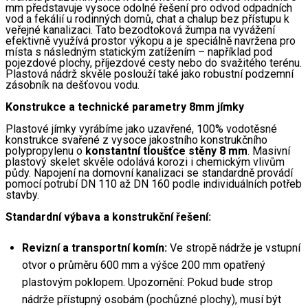
mm představuje vysoce odolné řešení pro odvod odpadních 
vod a fekálií u rodinných domů, chat a chalup bez přístupu k 
veřejné kanalizaci. Tato bezodtoková žumpa na vyvážení 
efektivně využívá prostor výkopu a je speciálně navržena pro 
místa s následným statickým zatížením – například pod 
pojezdové plochy, příjezdové cesty nebo do svažitého terénu. 
Plastová nádrž skvěle poslouží také jako robustní podzemní 
zásobník na dešťovou vodu.
Konstrukce a technické parametry 8mm jímky
Plastové jímky vyrábíme jako uzavřené, 100% vodotěsné 
konstrukce svařené z vysoce jakostního konstrukčního 
polypropylenu o 
konstantní tloušťce stěny 8 mm
. Masivní 
plastový skelet skvěle odolává korozi i chemickým vlivům 
půdy. Napojení na domovní kanalizaci se standardně provádí 
pomocí potrubí DN 110 až DN 160 podle individuálních potřeb 
stavby.
Standardní výbava a konstrukční řešení:
Revizní a transportní komín:
 Ve stropě nádrže je vstupní 
otvor o průměru 600 mm a výšce 200 mm opatřený 
plastovým poklopem. Upozornění: Pokud bude strop 
nádrže přístupný osobám (pochůzné plochy), musí být 