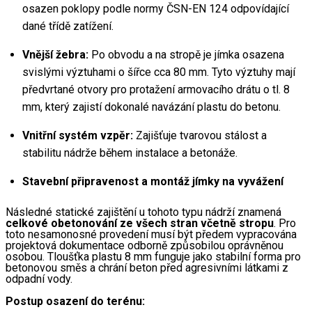
osazen poklopy podle normy ČSN-EN 124 odpovídající 
dané třídě zatížení.
Vnější žebra:
 Po obvodu a na stropě je jímka osazena 
svislými výztuhami o šířce cca 80 mm. Tyto výztuhy mají 
předvrtané otvory pro protažení armovacího drátu o tl. 8 
mm, který zajistí dokonalé navázání plastu do betonu.
Vnitřní systém vzpěr:
 Zajišťuje tvarovou stálost a 
stabilitu nádrže během instalace a betonáže.
Stavební připravenost a montáž jímky na vyvážení
Následné statické zajištění u tohoto typu nádrží znamená 
celkové obetonování ze všech stran včetně stropu
. Pro 
toto nesamonosné provedení musí být předem vypracována 
projektová dokumentace odborně způsobilou oprávněnou 
osobou. Tloušťka plastu 8 mm funguje jako stabilní forma pro 
betonovou směs a chrání beton před agresivními látkami z 
odpadní vody.
Postup osazení do terénu: