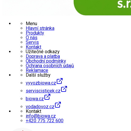
Menu
Hlavní stránka
Produkty
O nás
Servis
Kontakt
Užitečné odkazy
Doprava a platba
Obchodní podmínky
Ochrana osobních údajů
Reklamace
Další služby
vyvozbiowa.cz
serviscisticek.cz
biowa.cz
vodadovoz.cz
Kontakt
info@biowa.cz
+420 775 722 600