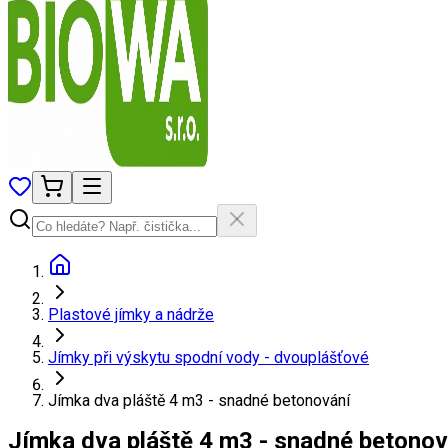
Plastové jímky a nádrže
Jímky při výskytu spodní vody - dvouplášťové
Jímka dva pláště 4 m3 - snadné betonování
Jímka dva pláště 4 m3 - snadné betonov