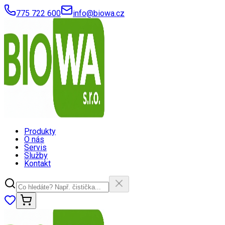
775 722 600
info@biowa.cz
Produkty
O nás
Servis
Služby
Kontakt