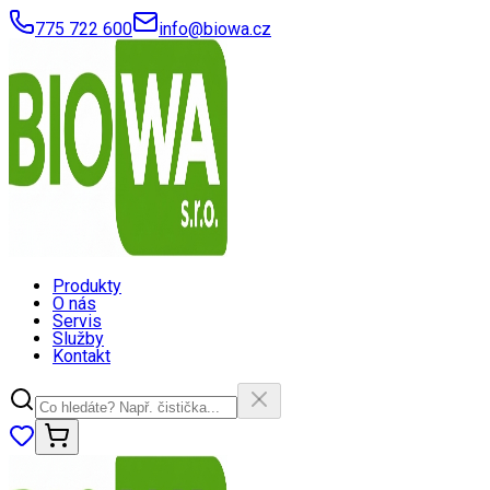
775 722 600
info@biowa.cz
Produkty
O nás
Servis
Služby
Kontakt