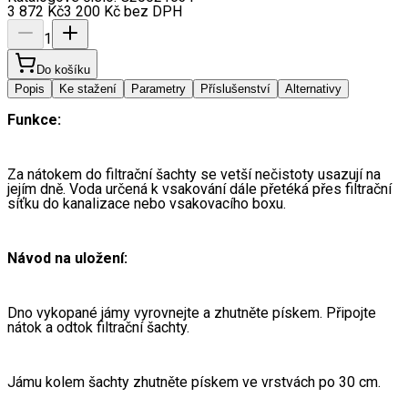
3 872
Kč
3 200
Kč
bez DPH
1
Do košíku
Popis
Ke stažení
Parametry
Příslušenství
Alternativy
Funkce:
Za nátokem do filtrační šachty se vetší nečistoty usazují na 
jejím dně. Voda určená k vsakování dále přetéká přes filtrační
síťku do kanalizace nebo vsakovacího boxu.
Návod na uložení:
Dno vykopané jámy vyrovnejte a zhutněte pískem. Připojte 
nátok a odtok filtrační šachty.
Jámu kolem šachty zhutněte pískem ve vrstvách po 30 cm.