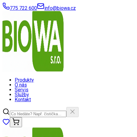
775 722 600
info@biowa.cz
Produkty
O nás
Servis
Služby
Kontakt