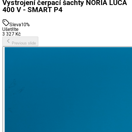
Vystrojení čerpací šachty NORIA LUCA
400 V - SMART P4
Sleva
10
%
Ušetříte
3 327
Kč
Previous slide