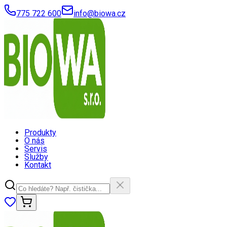
775 722 600
info@biowa.cz
Produkty
O nás
Servis
Služby
Kontakt