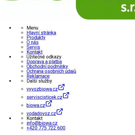
Menu
Hlavní stránka
Produkty
O nás
Servis
Kontakt
Užitečné odkazy
Doprava a platba
Obchodní podmínky
Ochrana osobních údajů
Reklamace
Další služby
vyvozbiowa.cz
serviscisticek.cz
biowa.cz
vodadovoz.cz
Kontakt
info@biowa.cz
+420 775 722 600