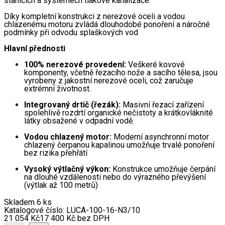
stanicích a systémech tlakové kanalizace.
Díky kompletní konstrukci z nerezové oceli a vodou
chlazenému motoru zvládá dlouhodobé ponoření a náročné
podmínky při odvodu splaškových vod
Hlavní přednosti
100% nerezové provedení:
Veškeré kovové
komponenty, včetně řezacího nože a sacího tělesa, jsou
vyrobeny z jakostní nerezové oceli, což zaručuje
extrémní životnost.
Integrovaný drtič (řezák):
Masivní řezací zařízení
spolehlivě rozdrtí organické nečistoty a krátkovláknité
látky obsažené v odpadní vodě.
Vodou chlazený motor:
Moderní asynchronní motor
chlazený čerpanou kapalinou umožňuje trvalé ponoření
bez rizika přehřátí
Vysoký výtlačný výkon:
Konstrukce umožňuje čerpání
na dlouhé vzdálenosti nebo do výrazného převýšení
(výtlak až 100 metrů)
Skladem 6 ks
Katalogové číslo:
LUCA-100-16-N3/10
21 054
Kč
17 400
Kč
bez DPH