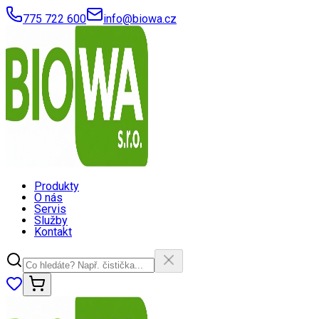
775 722 600
info@biowa.cz
Produkty
O nás
Servis
Služby
Kontakt