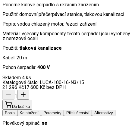
Ponorné kalové čerpadlo s řezacím zařízením
Použití: domovní přečerpávací stanice, tlakovou kanalizaci
Popis: vodou chlazený motor, řezací zařízení
Materiál: všechny komponenty těchto čerpadel jsou vyrobeny
z nerezové oceli.
Použití:
tlaková kanalizace
Kabel: 20 m
Pohon čerpadla:
400 V
Skladem 4 ks
Katalogové číslo:
LUCA-100-16-N3/15
21 296
Kč
17 600
Kč
bez DPH
1
Do košíku
Popis
Ke stažení
Parametry
Příslušenství
Alternativy
Plovákový spínač:
ne