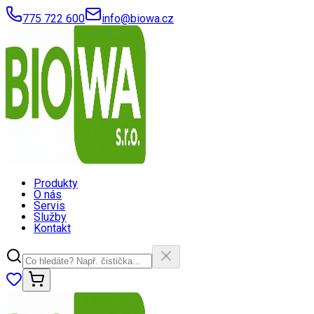
775 722 600
info@biowa.cz
Produkty
O nás
Servis
Služby
Kontakt