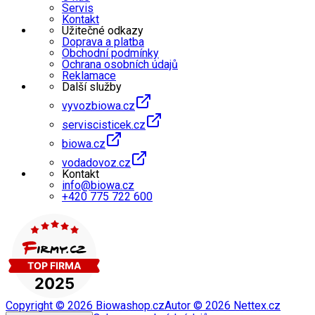
Servis
Kontakt
Užitečné odkazy
Doprava a platba
Obchodní podmínky
Ochrana osobních údajů
Reklamace
Další služby
vyvozbiowa.cz
serviscisticek.cz
biowa.cz
vodadovoz.cz
Kontakt
info@biowa.cz
+420 775 722 600
Copyright ©
2026
Biowashop.cz
Autor ©
2026
Nettex.cz