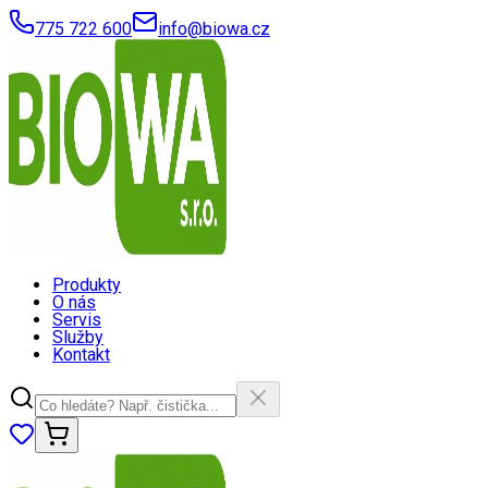
775 722 600
info@biowa.cz
Produkty
O nás
Servis
Služby
Kontakt