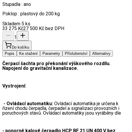
Stupadla : ano
Poklop : plastový do 200 kg
Skladem 5 ks
33 275
Kč
27 500
Kč
bez DPH
1
Do košíku
Popis
Ke stažení
Parametry
Příslušenství
Alternativy
Čerpací šachta pro překonání výškového rozdílu. 
Napojení do gravitační kanalizace.
Vystrojení: 
 - Ovládací automatiku
: 
Ovládací automatika je určena k 
řízení chodu čerpadla, čerpadel a signalizaci provozních i 
poruchových stavů. Ovládací automatiky jsou vyráběny dle 
- 
ponorné kalové čerpadlo HCP BF 21 UN 400 V bez 