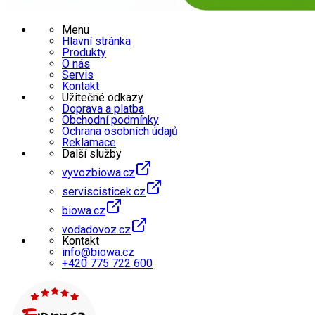
Menu
Hlavní stránka
Produkty
O nás
Servis
Kontakt
Užitečné odkazy
Doprava a platba
Obchodní podmínky
Ochrana osobních údajů
Reklamace
Další služby
vyvozbiowa.cz
serviscisticek.cz
biowa.cz
vodadovoz.cz
Kontakt
info@biowa.cz
+420 775 722 600