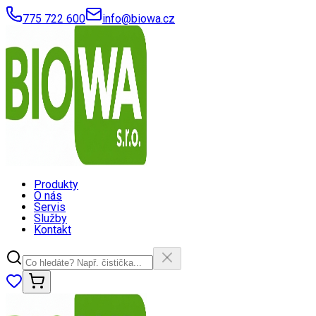
775 722 600
info@biowa.cz
Produkty
O nás
Servis
Služby
Kontakt