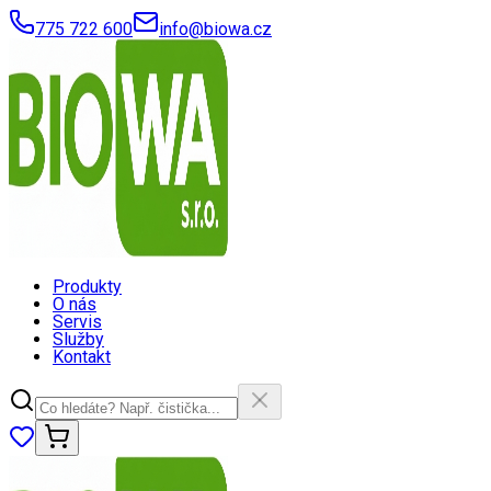
775 722 600
info@biowa.cz
Produkty
O nás
Servis
Služby
Kontakt