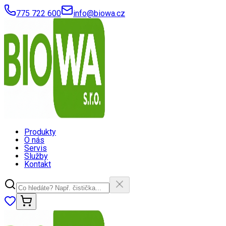
775 722 600
info@biowa.cz
Produkty
O nás
Servis
Služby
Kontakt