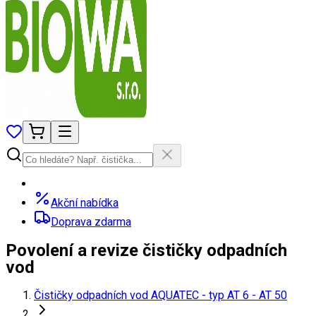
Akční nabídka
Doprava zdarma
Povolení a revize čističky odpadních
vod
Čističky odpadních vod AQUATEC - typ AT 6 - AT 50