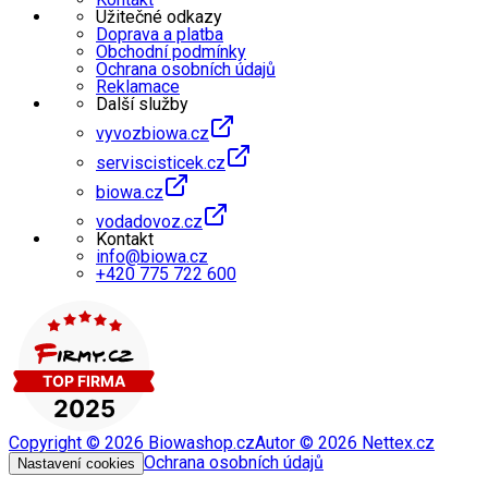
Užitečné odkazy
Doprava a platba
Obchodní podmínky
Ochrana osobních údajů
Reklamace
Další služby
vyvozbiowa.cz
serviscisticek.cz
biowa.cz
vodadovoz.cz
Kontakt
info@biowa.cz
+420 775 722 600
Copyright ©
2026
Biowashop.cz
Autor ©
2026
Nettex.cz
Ochrana osobních údajů
Nastavení cookies