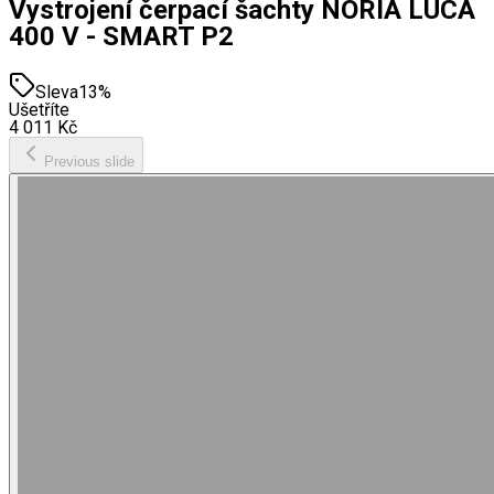
Vystrojení čerpací šachty NORIA LUCA
400 V - SMART P2
Sleva
13
%
Ušetříte
4 011
Kč
Previous slide