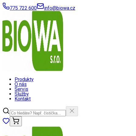
775 722 600
info@biowa.cz
Produkty
O nás
Servis
Služby
Kontakt