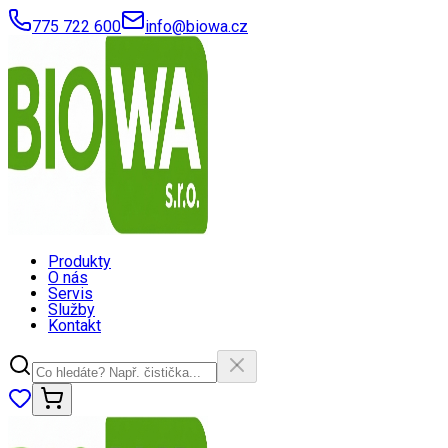
775 722 600
info@biowa.cz
Produkty
O nás
Servis
Služby
Kontakt