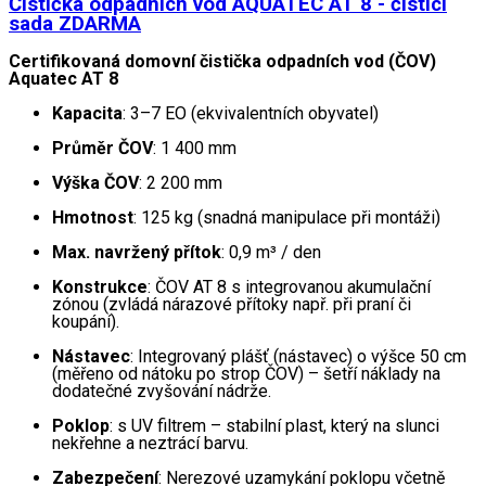
Čistička odpadních vod AQUATEC AT 8 - čisticí
sada ZDARMA
Certifikovaná domovní čistička odpadních vod (ČOV)
Aquatec AT 8
Kapacita
: 3–7 EO (ekvivalentních obyvatel)
Průměr ČOV
: 1 400 mm
Výška ČOV
: 2 200 mm
Hmotnost
: 125 kg (snadná manipulace při montáži)
Max. navržený přítok
: 0,9 m³ / den
Konstrukce
: ČOV AT 8 s integrovanou akumulační
zónou (zvládá nárazové přítoky např. při praní či
koupání).
Nástavec
: Integrovaný plášť (nástavec) o výšce 50 cm
(měřeno od nátoku po strop ČOV) – šetří náklady na
dodatečné zvyšování nádrže.
Poklop
: s UV filtrem – stabilní plast, který na slunci
nekřehne a neztrácí barvu.
Zabezpečení
: Nerezové uzamykání poklopu včetně