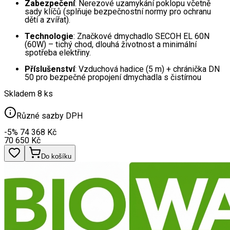
Zabezpečení
: Nerezové uzamykání poklopu včetně
sady klíčů (splňuje bezpečnostní normy pro ochranu
dětí a zvířat).
Technologie
: Značkové dmychadlo SECOH EL 60N
(60W) – tichý chod, dlouhá životnost a minimální
spotřeba elektřiny.
Příslušenství
: Vzduchová hadice (5 m) + chránička DN
50 pro bezpečné propojení dmychadla s čistírnou
Skladem 8 ks
Různé sazby DPH
-5
%
74 368
Kč
70 650
Kč
Do košíku