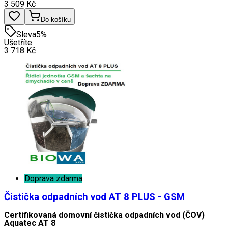
3 509
Kč
Do košíku
Sleva
5
%
Ušetříte
3 718
Kč
Doprava zdarma
Čistička odpadních vod AT 8 PLUS - GSM
Certifikovaná domovní čistička odpadních vod (ČOV)
Aquatec AT 8