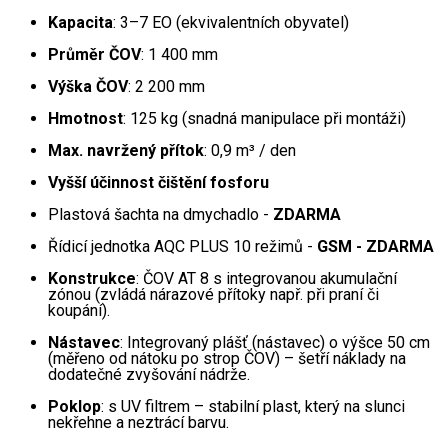
Kapacita
: 3–7 EO (ekvivalentních obyvatel)
Průměr ČOV
: 1 400 mm
Výška ČOV
: 2 200 mm
Hmotnost
: 125 kg (snadná manipulace při montáži)
Max. navržený přítok
: 0,9 m³ / den
Vyšší účinnost čištění fosforu
Plastová šachta na dmychadlo -
ZDARMA
Řídicí jednotka AQC PLUS 10 režimů -
GSM - ZDARMA
Konstrukce
: ČOV AT 8 s integrovanou akumulační
zónou (zvládá nárazové přítoky např. při praní či
koupání).
Nástavec
: Integrovaný plášť (nástavec) o výšce 50 cm
(měřeno od nátoku po strop ČOV) – šetří náklady na
dodatečné zvyšování nádrže.
Poklop
: s UV filtrem – stabilní plast, který na slunci
nekřehne a neztrácí barvu.