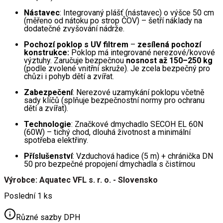
Nástavec
: Integrovaný plášť (nástavec) o výšce 50 cm
(měřeno od nátoku po strop ČOV) – šetří náklady na
dodatečné zvyšování nádrže.
Pochozí poklop s UV filtrem
–
zesílená pochozí
konstrukce:
Poklop má integrované nerezové/kovové
výztuhy. Zaručuje bezpečnou
nosnost až 150–250 kg
(podle zvolené vnitřní skruže). Je zcela bezpečný pro
chůzi i pohyb dětí a zvířat.
Zabezpečení
: Nerezové uzamykání poklopu včetně
sady klíčů (splňuje bezpečnostní normy pro ochranu
dětí a zvířat).
Technologie
: Značkové dmychadlo SECOH EL 60N
(60W) – tichý chod, dlouhá životnost a minimální
spotřeba elektřiny.
Příslušenství
: Vzduchová hadice (5 m) + chránička DN
50 pro bezpečné propojení dmychadla s čistírnou
Výrobce: Aquatec VFL s. r. o. - Slovensko
Poslední 1 ks
Různé sazby DPH