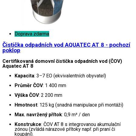
Doprava zdarma
Čistička odpadních vod AQUATEC AT 8 - pochozí
poklop
Certifikovaná domovní čistička odpadních vod (ČOV)
Aquatec AT 8
Kapacita
: 3–7 EO (ekvivalentních obyvatel)
Průměr ČOV
: 1 400 mm
Výška ČOV
: 2 200 mm
Hmotnost
: 125 kg (snadná manipulace při montáži)
Max. navržený přítok
: 0,9 m³ / den
Konstrukce
: ČOV AT 8 s integrovanou akumulační
zónou (zvládá nárazové přítoky např. při praní či
koupání).