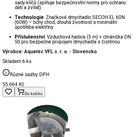
sady klíčů (splňuje bezpečnostní normy pro ochranu
dětí a zvířat).
Technologie
: Značkové dmychadlo SECOH EL 60N
(60W) – tichý chod, dlouhá životnost a minimální
spotřeba elektřiny.
Příslušenství
: Vzduchová hadice (5 m) + chránička DN
50 pro bezpečné propojení dmychadla s čistírnou
Výrobce: Aquatec VFL s. r. o. - Slovensko
Skladem 6 ks
Různé sazby DPH
55 664
Kč
Do košíku