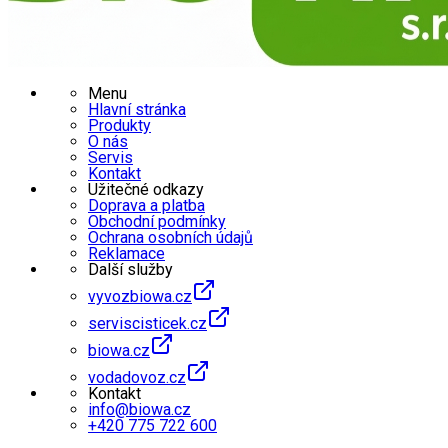
Menu
Hlavní stránka
Produkty
O nás
Servis
Kontakt
Užitečné odkazy
Doprava a platba
Obchodní podmínky
Ochrana osobních údajů
Reklamace
Další služby
vyvozbiowa.cz
serviscisticek.cz
biowa.cz
vodadovoz.cz
Kontakt
info@biowa.cz
+420 775 722 600