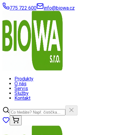
775 722 600
info@biowa.cz
Produkty
O nás
Servis
Služby
Kontakt