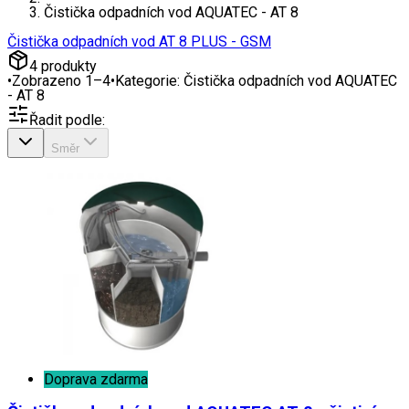
Čistička odpadních vod AQUATEC - AT 8
Čistička odpadních vod AT 8 PLUS - GSM
4
produkty
•
Zobrazeno
1
–
4
•
Kategorie:
Čistička odpadních vod AQUATEC
- AT 8
Řadit podle:
Směr
Doprava zdarma