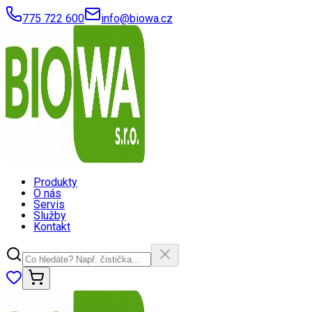
775 722 600
info@biowa.cz
Produkty
O nás
Servis
Služby
Kontakt