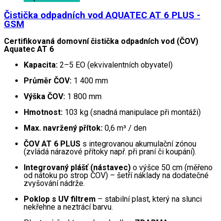
Čistička odpadních vod AQUATEC AT 6 PLUS -
GSM
Certifikovaná domovní čistička odpadních vod (ČOV)
Aquatec AT 6
Kapacita:
2–5 EO (ekvivalentních obyvatel)
Průměr ČOV:
1 400 mm
Výška ČOV:
1 800 mm
Hmotnost:
103 kg (snadná manipulace při montáži)
Max. navržený přítok:
0,6 m³ / den
ČOV AT 6 PLUS
s integrovanou akumulační zónou
(zvládá nárazové přítoky např. při praní či koupání).
Integrovaný plášť (nástavec)
o výšce 50 cm (měřeno
od nátoku po strop ČOV) – šetří náklady na dodatečné
zvyšování nádrže.
Poklop s UV filtrem
– stabilní plast, který na slunci
nekřehne a neztrácí barvu.