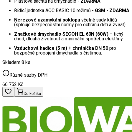
Plastová šachta na dmychadlo -
ZDARMA
Řídicí jednotka AQC BASIC 10 režimů -
GSM - ZDARMA
Nerezové uzamykání poklopu
včetně sady klíčů
(splňuje bezpečnostní normy pro ochranu dětí a zvířat).
Značkové dmychadlo SECOH EL 60N (60W)
– tichý
chod, dlouhá životnost a minimální spotřeba elektřiny.
Vzduchová hadice (5 m) + chránička DN 50
pro
bezpečné propojení dmychadla s čistírnou.
Skladem 8 ks
Různé sazby DPH
66 752
Kč
Do košíku