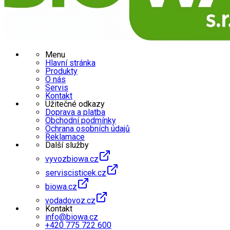
Menu
Hlavní stránka
Produkty
O nás
Servis
Kontakt
Užitečné odkazy
Doprava a platba
Obchodní podmínky
Ochrana osobních údajů
Reklamace
Další služby
vyvozbiowa.cz
serviscisticek.cz
biowa.cz
vodadovoz.cz
Kontakt
info@biowa.cz
+420 775 722 600