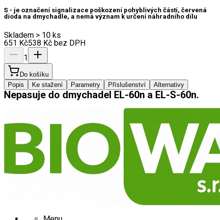
S - je označení signalizace poškození pohyblivých částí, červená
dioda na dmychadle, a nemá význam k určení náhradního dílu
Skladem > 10 ks
651
Kč
538
Kč
bez DPH
1
Do košíku
Popis
Ke stažení
Parametry
Příslušenství
Alternativy
Nepasuje do dmychadel EL-60n a EL-S-60n.
Menu