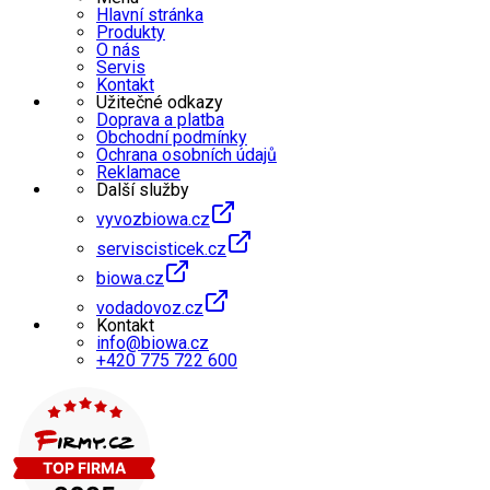
Hlavní stránka
Produkty
O nás
Servis
Kontakt
Užitečné odkazy
Doprava a platba
Obchodní podmínky
Ochrana osobních údajů
Reklamace
Další služby
vyvozbiowa.cz
serviscisticek.cz
biowa.cz
vodadovoz.cz
Kontakt
info@biowa.cz
+420 775 722 600