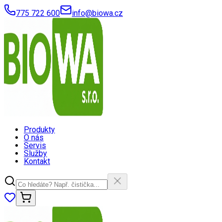
775 722 600
info@biowa.cz
Produkty
O nás
Servis
Služby
Kontakt