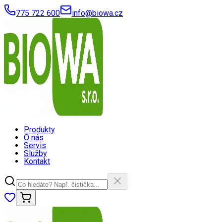
775 722 600
info@biowa.cz
Produkty
O nás
Servis
Služby
Kontakt