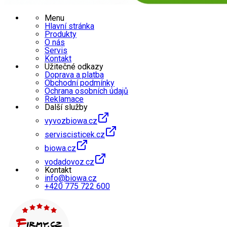
Menu
Hlavní stránka
Produkty
O nás
Servis
Kontakt
Užitečné odkazy
Doprava a platba
Obchodní podmínky
Ochrana osobních údajů
Reklamace
Další služby
vyvozbiowa.cz
serviscisticek.cz
biowa.cz
vodadovoz.cz
Kontakt
info@biowa.cz
+420 775 722 600