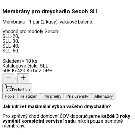
Membrány pro dmychadlo Secoh SLL
Membrána - 1 pár (2 kusy), vakuově baleno.
Vhodné pro modely Secoh:
SLL-20,
SLL-30,
SLL-40,
SLL-50.
Skladem > 10 ks
Katalogové číslo:
SLL
508
Kč
420
Kč
bez DPH
1
Do košíku
Popis
Ke stažení
Parametry
Příslušenství
Alternativy
Jak udržet maximální výkon vašeho dmychadla?
Pro správný chod domovní ČOV doporučujeme 
každé 3 roky 
vyměnit kompletní servisní sadu
, nikoli pouze samotné 
membrány.