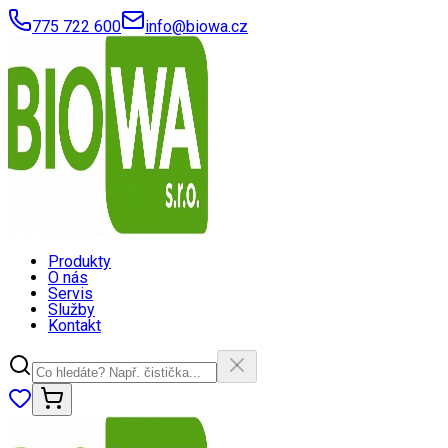
775 722 600
info@biowa.cz
Produkty
O nás
Servis
Služby
Kontakt