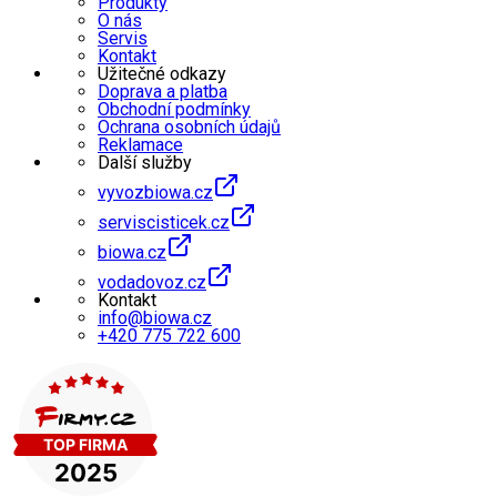
Produkty
O nás
Servis
Kontakt
Užitečné odkazy
Doprava a platba
Obchodní podmínky
Ochrana osobních údajů
Reklamace
Další služby
vyvozbiowa.cz
serviscisticek.cz
biowa.cz
vodadovoz.cz
Kontakt
info@biowa.cz
+420 775 722 600