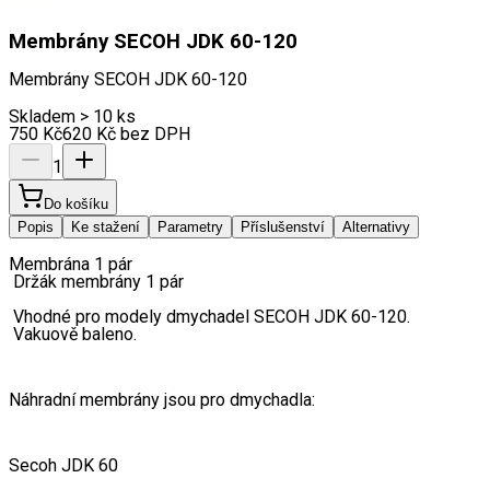
Membrány SECOH JDK 60-120
Membrány SECOH JDK 60-120
Skladem > 10 ks
750
Kč
620
Kč
bez DPH
1
Do košíku
Popis
Ke stažení
Parametry
Příslušenství
Alternativy
Membrána 1 pár
 Držák membrány 1 pár
 Vhodné pro modely dmychadel SECOH JDK 60-120.
 Vakuově baleno.
Náhradní membrány jsou pro dmychadla:
Secoh JDK 60