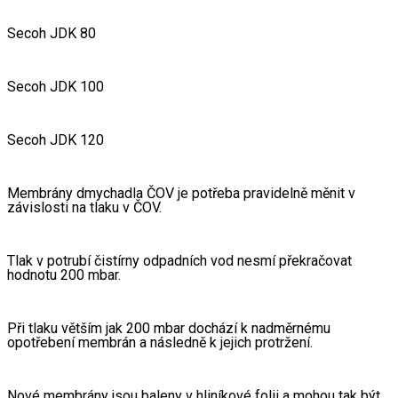
Secoh JDK 80
Secoh JDK 100
Secoh JDK 120
Membrány dmychadla ČOV je potřeba pravidelně měnit v 
závislosti na tlaku v ČOV.
Tlak v potrubí čistírny odpadních vod nesmí překračovat 
hodnotu 200 mbar.
Při tlaku větším jak 200 mbar dochází k nadměrnému 
opotřebení membrán a následně k jejich protržení.
Nové membrány jsou baleny v hliníkové folii a mohou tak být 