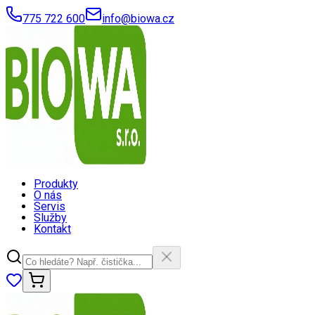
775 722 600
info@biowa.cz
Produkty
O nás
Servis
Služby
Kontakt