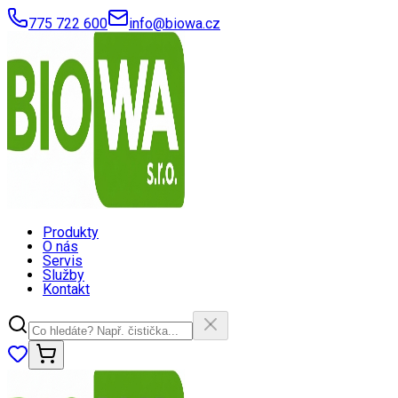
775 722 600
info@biowa.cz
Produkty
O nás
Servis
Služby
Kontakt