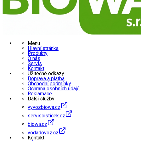
Menu
Hlavní stránka
Produkty
O nás
Servis
Kontakt
Užitečné odkazy
Doprava a platba
Obchodní podmínky
Ochrana osobních údajů
Reklamace
Další služby
vyvozbiowa.cz
serviscisticek.cz
biowa.cz
vodadovoz.cz
Kontakt