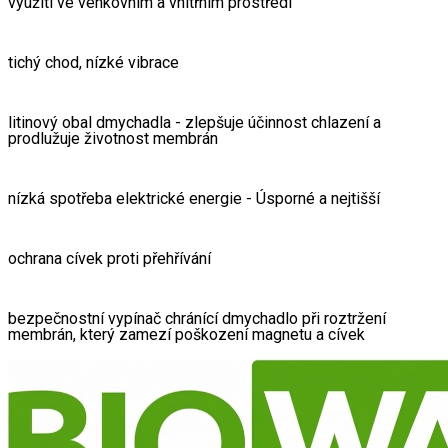
využití ve venkovním a vnitřním prostředí
tichý chod, nízké vibrace
litinový obal dmychadla - zlepšuje účinnost chlazení a 
prodlužuje životnost membrán
nízká spotřeba elektrické energie - Úsporné a nejtišší
ochrana cívek proti přehřívání
bezpečnostní vypínač chránící dmychadlo při roztržení 
membrán, který zamezí poškození magnetu a cívek