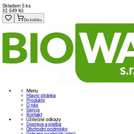
Skladem 5 ks
32 549
Kč
Do košíku
Menu
Hlavní stránka
Produkty
O nás
Servis
Kontakt
Užitečné odkazy
Doprava a platba
Obchodní podmínky
Ochrana osobních údajů