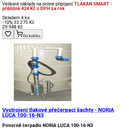
Veškeré náklady na online připojení
TLAKAN SMART -
přibližně 424 Kč s DPH za rok
Skladem 4 ks
-10
%
33 275
Kč
29 948
Kč
Do košíku
Vystrojení tlakové přečerpací šachty - NORIA
LUCA 100-16-N3
Ponorné čerpadlo NORIA LUCA 100-16-N3