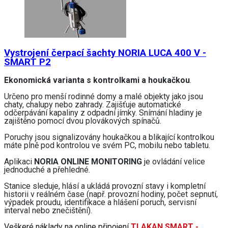
Vystrojení čerpací šachty NORIA LUCA 400 V -
SMART P2
Ekonomická varianta s kontrolkami a houkačkou
.
Určeno pro menší rodinné domy a malé objekty jako jsou
chaty, chalupy nebo zahrady. Zajišťuje automatické
odčerpávání kapaliny z odpadní jímky. Snímání hladiny je
zajištěno pomocí dvou plovákových spínačů.
Poruchy jsou signalizovány houkačkou a blikající kontrolkou
máte plně pod kontrolou ve svém PC, mobilu nebo tabletu.
Aplikaci
NORIA ONLINE MONITORING
je ovládání velice
jednoduché a přehledné.
Stanice sleduje, hlásí a ukládá provozní stavy i kompletní
historii v reálném čase (např. provozní hodiny, počet sepnutí,
výpadek proudu, identifikace a hlášení poruch, servisní
interval nebo znečištění).
Veškeré náklady na online připojení
TLAKAN SMART -