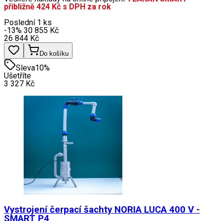
přibližně 424 Kč s DPH za rok
Poslední 1 ks
-13
%
30 855
Kč
26 844
Kč
Do košíku
Sleva
10
%
Ušetříte
3 327
Kč
Vystrojení čerpací šachty NORIA LUCA 400 V -
SMART P4