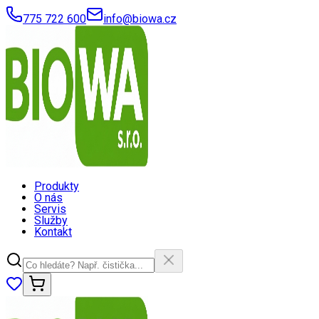
775 722 600
info@biowa.cz
Produkty
O nás
Servis
Služby
Kontakt