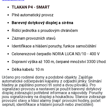
TLAKAN P4 - SMART
Plně automatický provoz
Barevný dotykový displej a siréna
Řídící jednotka s proudovým chráničem
Záznam provozních stavů
Identifikace a hlášení poruchy, funkce samočištění
Celonerezové čerpadlo NORIA LUCA N3/10 - 400 V
Dopravní výška až 100 m, čerpané množství 3300 l/hod.
Délka kabelu: 10 m
Určeno pro rodinné domy a podobné objekty. Zajišťuje
automatické odčerpávání kapaliny z odpadní jímky. Snímání
hladiny je zajištěno pomocí tří sond a dvou plováků. Pro
signalizaci provozu a nastavení je použit barevný dotykový
displej zobrazující potřebné informace a nápovědy. Poruchy
jsou signalizovány na displeji a houkačkou. Stanice zobrazuje
provozní stavy a hlásí alarmy (např. provozní hodiny, počet
sepnutí, identifikace a hlášení poruch nebo znečištění).