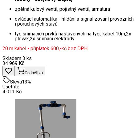
zpětná kulový ventil, pojistný ventil, armatura
ovládací automatika - hlídání a signalizování provozních
i poruchových stavů
tyč snímacích prvků nastavených na tyči, kabel 10m,2x
plovák,2x snímací elektrody
20 m kabel - příplatek 600,-kč bez DPH
Skladem 3 ks
34 969
Kč
Do košíku
Sleva
13
%
Ušetříte
4 011
Kč