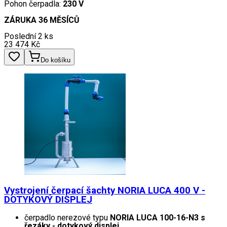
Pohon čerpadla:
230 V
ZÁRUKA 36 MĚSÍCŮ
Poslední 2 ks
23 474
Kč
Do košíku
Vystrojení čerpací šachty NORIA LUCA 400 V -
DOTYKOVÝ DISPLEJ
čerpadlo nerezové typu
NORIA LUCA 100-16-N3 s
řezáky - dotykový displej