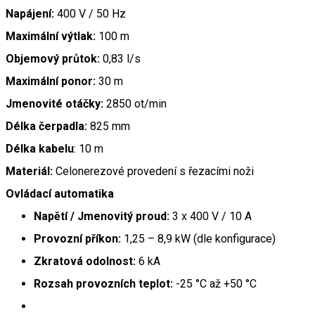
Napájení:
400 V / 50 Hz
Maximální výtlak:
100 m
Objemový průtok:
0,83 l/s
Maximální ponor:
30 m
Jmenovité otáčky:
2850 ot/min
Délka čerpadla:
825 mm
Délka kabelu
: 10 m
Materiál:
Celonerezové provedení s řezacími noži
Ovládací automatika
Napětí / Jmenovitý proud:
3 x 400 V / 10 A
Provozní příkon:
1,25 – 8,9 kW (dle konfigurace)
Zkratová odolnost:
6 kA
Rozsah provozních teplot:
-25 °C až +50 °C