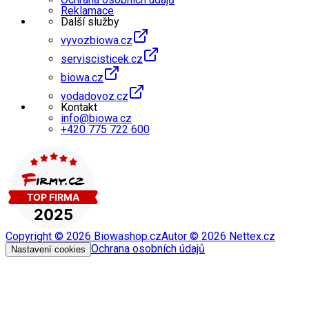
Reklamace
Další služby
vyvozbiowa.cz
serviscisticek.cz
biowa.cz
vodadovoz.cz
Kontakt
info@biowa.cz
+420 775 722 600
Copyright ©
2026
Biowashop.cz
Autor ©
2026
Nettex.cz
Ochrana osobních údajů
Nastavení cookies