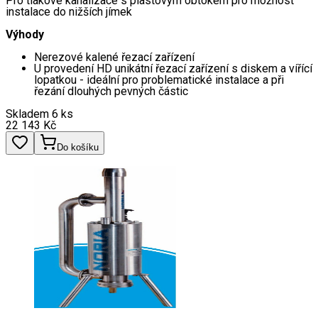
Pro tlakové kanalizace s plastovým obtokem pro možnost
instalace do nižších jímek
Výhody
Nerezové kalené řezací zařízení
U provedení HD unikátní řezací zařízení s diskem a vířící
lopatkou - ideální pro problematické instalace a při
řezání dlouhých pevných částic
Skladem 6 ks
22 143
Kč
Do košíku