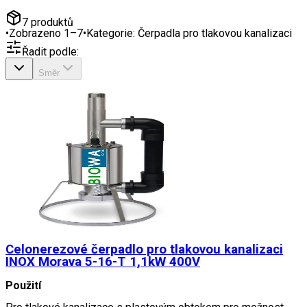
7
produktů
•
Zobrazeno
1
–
7
•
Kategorie:
Čerpadla pro tlakovou kanalizaci
Řadit podle:
Směr
Celonerezové čerpadlo pro tlakovou kanalizaci
INOX Morava 5-16-T 1,1kW 400V
Použití